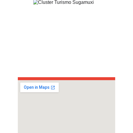
Visítanos en Aquitania
Dirección
Diagonal del ancianato     
Aquitania, Boyacá