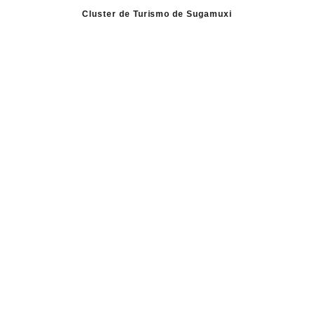
Cluster de Turismo de Sugamuxi
Aquitania
Restaurante
Canelo Sabores